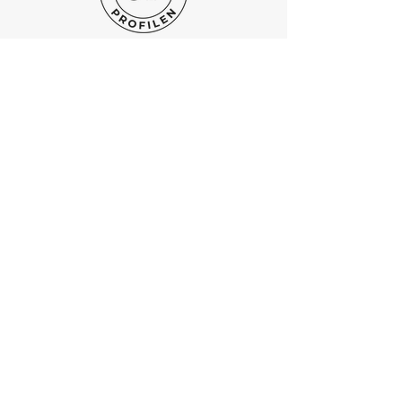
handla hos dig med tillförsikt.
KONTAKT
Markus Johansson:
0725 42 47 66
Jacob Samuelsson:
0
708 13 52 71
Email:
info@onsalaprofilen.com
ÖPPETTIDER
Vi är ofta på kundbesök, boka gärna in ett möte i
vårt showroom
Hällingsjövägen 255
434 97, Kungsbacka