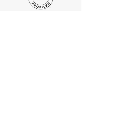
handla hos dig med tillförsikt.
KONTAKT
Markus Johansson:
0725 42 47 66
Jacob Samuelsson:
0
708 13 52 71
Email:
info@onsalaprofilen.com
ÖPPETTIDER
Vi är ofta på kundbesök, boka gärna in ett möte i
vårt showroom
Hällingsjövägen 255
434 97, Kungsbacka